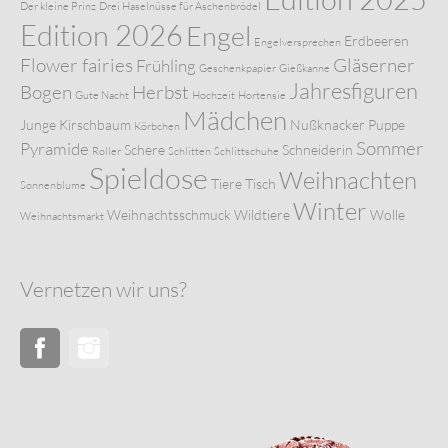
Der kleine Prinz
Drei Haselnüsse für Aschenbrödel
Edition 2026
Engel
Erdbeeren
Engelversprechen
Flower fairies
Gläserner
Frühling
Geschenkpapier
Gießkanne
Jahresfiguren
Bogen
Herbst
Gute Nacht
Hochzeit
Hortensie
Mädchen
Junge
Kirschbaum
Nußknacker
Puppe
Körbchen
Sommer
Pyramide
Schere
Schneiderin
Roller
Schlitten
Schlittschuhe
Spieldose
Weihnachten
Tiere
Tisch
Sonnenblume
Winter
Weihnachtsschmuck
Wildtiere
Wolle
Weihnachtsmarkt
Vernetzen wir uns?
Facebook
Instagram