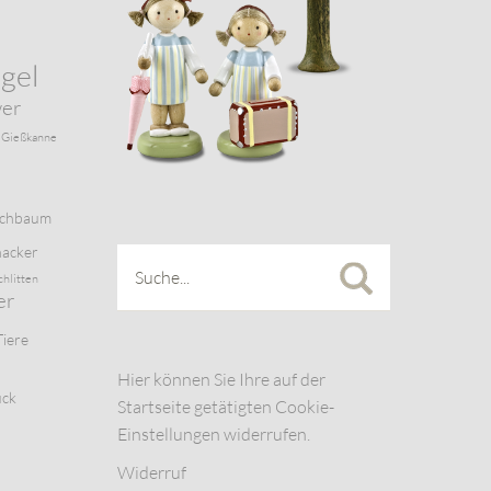
gel
wer
Gießkanne
schbaum
acker
chlitten
er
Tiere
Hier können Sie Ihre auf der
uck
Startseite getätigten Cookie-
Einstellungen widerrufen.
Widerruf