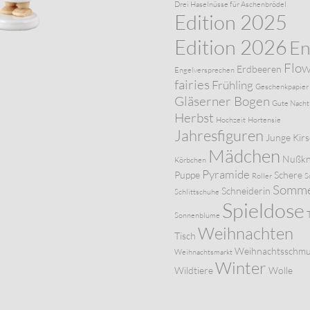
Drei Haselnüsse für Aschenbrödel
Edition 2025
Edition 2026
En
Flo
Erdbeeren
Engelversprechen
fairies
Frühling
Geschenkpapier
Gläserner Bogen
Gute Nacht
Herbst
Hochzeit
Hortensie
Jahresfiguren
Junge
Kir
Mädchen
Nußkn
Körbchen
Pyramide
Puppe
Schere
Roller
S
Somm
Schneiderin
Schlittschuhe
Spieldose
Sonnenblume
Weihnachten
Tisch
Weihnachtsschm
Weihnachtsmarkt
Winter
Wildtiere
Wolle