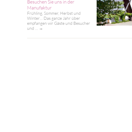
Besuchen Sie uns in der
Manufaktur
Frühling, Sommer, Herbst und
Winter… Das ganze Jahr über
empfangen wir Gäste und Besucher
und …
→