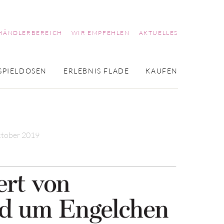
HÄNDLERBEREICH
WIR EMPFEHLEN
AKTUELLES
SPIELDOSEN
ERLEBNIS FLADE
KAUFEN
ktober 2019