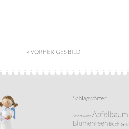
« VORHERIGES BILD
Schlagwörter
Apfelbaum
Adventskerze
Blumenfeen
Buch
Der kl