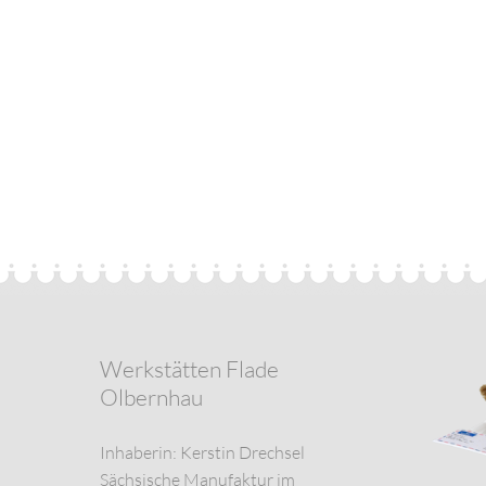
Werkstätten Flade
Olbernhau
Inhaberin: Kerstin Drechsel
Sächsische Manufaktur im