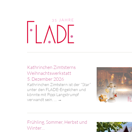
Kathrinchen Zimtsterns
Weihnachtswerkstatt
5. Dezember 2026
Kathrinchen Zimtstern ist der “Star”
unter den FLADE-Engelchen und
könnte mit Pippi Langstrumpf
verwandt sein. …
→
Frühling, Sommer, Herbst und
Winter…