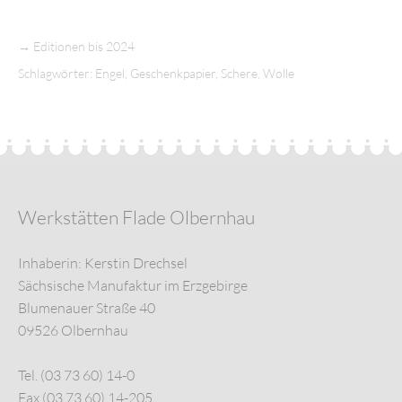
→
Editionen bis 2024
Schlagwörter:
Engel
,
Geschenkpapier
,
Schere
,
Wolle
Werkstätten Flade Olbernhau
Inhaberin: Kerstin Drechsel
Sächsische Manufaktur im Erzgebirge
Blumenauer Straße 40
09526 Olbernhau
Tel. (03 73 60) 14-0
Fax (03 73 60) 14-205