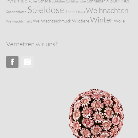
Sommer
Pyramide
Schere
Schneiderin
Roller
Schlitten
Schlittschuhe
Spieldose
Weihnachten
Tiere
Tisch
Sonnenblume
Winter
Weihnachtsschmuck
Wildtiere
Wolle
Weihnachtsmarkt
Vernetzen wir uns?
Facebook
Instagram