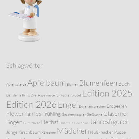
Schlagwörter
Apfelbaum
Blumenfeen
Buch
Adventskerze
Blumen
Edition 2025
Der kleine Prinz
Drei Haselnüsse für Aschenbrödel
Edition 2026
Engel
Erdbeeren
Engelversprechen
Flower fairies
Gläserner
Frühling
Geschenkpapier
Gießkanne
Jahresfiguren
Bogen
Herbst
Gute Nacht
Hochzeit
Hortensie
Mädchen
Junge
Kirschbaum
Nußknacker
Puppe
Körbchen