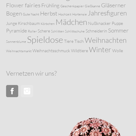
Flower fairies
Gläserner
Frühling
Geschenkpapier
Gießkanne
Jahresfiguren
Bogen
Herbst
Gute Nacht
Hochzeit
Hortensie
Mädchen
Junge
Kirschbaum
Nußknacker
Puppe
Körbchen
Sommer
Pyramide
Schere
Schneiderin
Roller
Schlitten
Schlittschuhe
Spieldose
Weihnachten
Tiere
Tisch
Sonnenblume
Winter
Weihnachtsschmuck
Wildtiere
Wolle
Weihnachtsmarkt
Vernetzen wir uns?
Facebook
Instagram