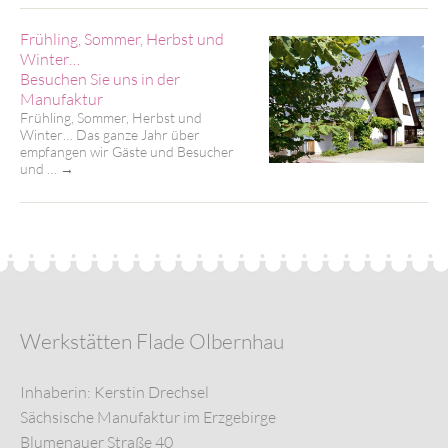
Frühling, Sommer, Herbst und
Winter…
Besuchen Sie uns in der
Manufaktur
Frühling, Sommer, Herbst und
Winter… Das ganze Jahr über
empfangen wir Gäste und Besucher
und …
→
Werkstätten Flade Olbernhau
Inhaberin: Kerstin Drechsel
Sächsische Manufaktur im Erzgebirge
Blumenauer Straße 40