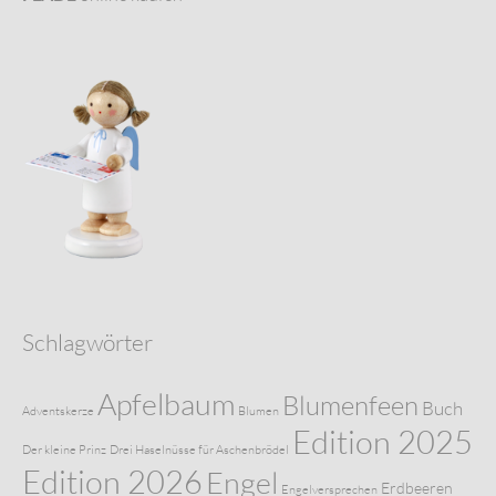
Schlagwörter
Apfelbaum
Blumenfeen
Buch
Adventskerze
Blumen
Edition 2025
Der kleine Prinz
Drei Haselnüsse für Aschenbrödel
Edition 2026
Engel
Erdbeeren
Engelversprechen