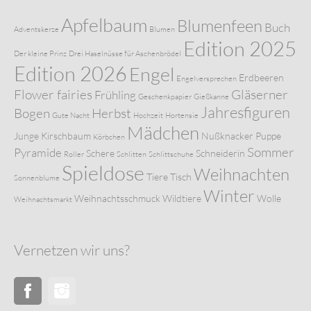
Apfelbaum
Blumenfeen
Buch
Adventskerze
Blumen
Edition 2025
Der kleine Prinz
Drei Haselnüsse für Aschenbrödel
Edition 2026
Engel
Erdbeeren
Engelversprechen
Flower fairies
Gläserner
Frühling
Geschenkpapier
Gießkanne
Jahresfiguren
Bogen
Herbst
Gute Nacht
Hochzeit
Hortensie
Mädchen
Junge
Kirschbaum
Nußknacker
Puppe
Körbchen
Sommer
Pyramide
Schere
Schneiderin
Roller
Schlitten
Schlittschuhe
Spieldose
Weihnachten
Tiere
Tisch
Sonnenblume
Winter
Weihnachtsschmuck
Wildtiere
Wolle
Weihnachtsmarkt
Vernetzen wir uns?
Facebook
Instagram