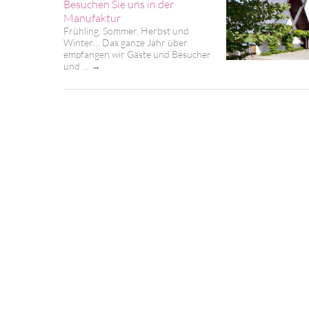
Besuchen Sie uns in der
Manufaktur
Frühling, Sommer, Herbst und
Winter… Das ganze Jahr über
empfangen wir Gäste und Besucher
und …
→