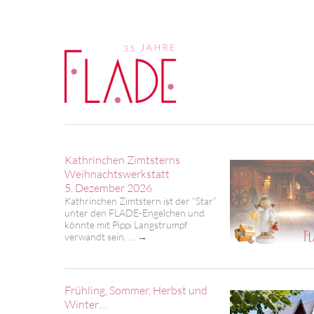
Kathrinchen Zimtsterns
Weihnachtswerkstatt
5. Dezember 2026
Kathrinchen Zimtstern ist der “Star”
unter den FLADE-Engelchen und
könnte mit Pippi Langstrumpf
verwandt sein. …
→
Frühling, Sommer, Herbst und
Winter…