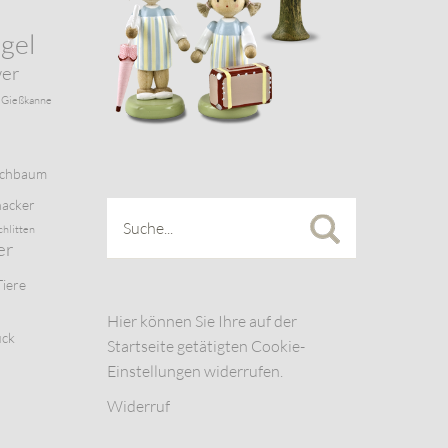
gel
wer
Gießkanne
schbaum
acker
chlitten
er
Tiere
Hier können Sie Ihre auf der
uck
Startseite getätigten Cookie-
Einstellungen widerrufen.
Widerruf