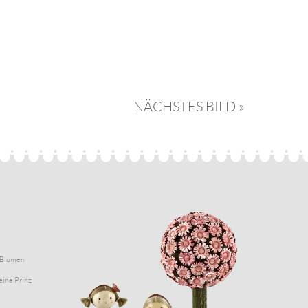
NÄCHSTES BILD »
Blumen
eine Prinz