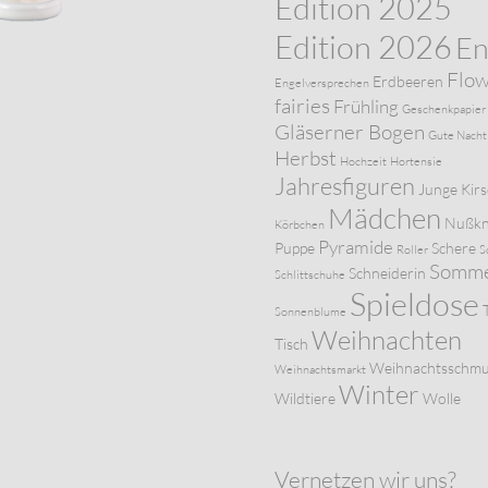
Edition 2025
Edition 2026
En
Flo
Erdbeeren
Engelversprechen
fairies
Frühling
Geschenkpapier
Gläserner Bogen
Gute Nacht
Herbst
Hochzeit
Hortensie
Jahresfiguren
Junge
Kir
Mädchen
Nußkn
Körbchen
Pyramide
Puppe
Schere
Roller
S
Somm
Schneiderin
Schlittschuhe
Spieldose
Sonnenblume
Weihnachten
Tisch
Weihnachtsschm
Weihnachtsmarkt
Winter
Wildtiere
Wolle
Vernetzen wir uns?