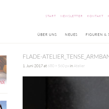
START
NEWSLETTER
KONTAKT
ÜBER UNS
NEUES
FIGUREN & 
FLADE-ATELIER_TENSE_ARMB
1. Juni 2017
at
680 × 560 px
in
Atelier