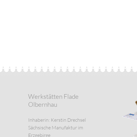
Werkstätten Flade
Olbernhau
Inhaberin: Kerstin Drechsel
Sächsische Manufaktur im
Erzgebirge