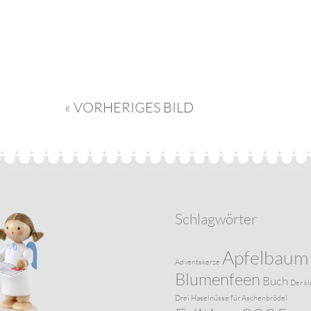
« VORHERIGES BILD
Schlagwörter
Apfelbaum
Adventskerze
Blumenfeen
Buch
Der kl
Drei Haselnüsse für Aschenbrödel