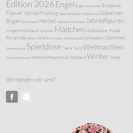
Edition 2026
Engel
Erdbeeren
Engelversprechen
Flower fairies
Gläserner
Frühling
Geschenkpapier
Gießkanne
Jahresfiguren
Bogen
Herbst
Gute Nacht
Hochzeit
Hortensie
Mädchen
Junge
Kirschbaum
Nußknacker
Puppe
Körbchen
Sommer
Pyramide
Schere
Schneiderin
Roller
Schlitten
Schlittschuhe
Spieldose
Weihnachten
Tiere
Tisch
Sonnenblume
Winter
Weihnachtsschmuck
Wildtiere
Wolle
Weihnachtsmarkt
Vernetzen wir uns?
Facebook
Instagram