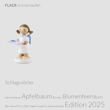
FLADE
online kaufen
Schlagwörter
Apfelbaum
Blumenfeen
Buch
Adventskerze
Blumen
Edition 2025
Der kleine Prinz
Drei Haselnüsse für Aschenbrödel