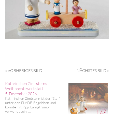
« VORHERIGES BILD
NÄCHSTES BILD »
Kathrinchen Zimtsterns
Weihnachtswerkstatt
5. Dezember 2026
Kathrinchen Zimtstern ist der “Star”
unter den FLADE-Engelchen und
könnte mit Pippi Langstrumpf
verwandt sein. …
→