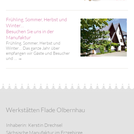
Frühling, Sommer, Herbst und
Winter…
Besuchen Sie uns in der
Manufaktur
Frühling, Sommer, Herbst und
Winter… Das ganze Jahr über
empfangen wir Gäste und Besucher
und …
→
Werkstätten Flade Olbernhau
Inhaberin: Kerstin Drechsel
Sächsische Manufaktur im Erzgebirge