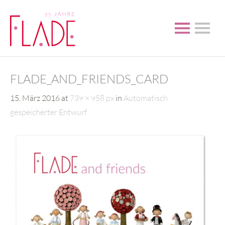
FLADE_AND_FRIENDS_CARD
15. März 2016
at
739 × 958 px
in
Automatisch
gespeicherter Entwurf