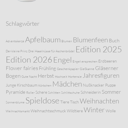
Schlagwörter
Apfelbaum
Blumenfeen
Buch
Adventskerze
Blumen
Edition 2025
Der kleine Prinz
Drei Haselnüsse für Aschenbrödel
Edition 2026
Engel
Erdbeeren
Engelversprechen
Flower fairies
Gläserner
Frühling
Geschenkpapier
Gießkanne
Jahresfiguren
Bogen
Herbst
Gute Nacht
Hochzeit
Hortensie
Mädchen
Junge
Kirschbaum
Nußknacker
Puppe
Körbchen
Sommer
Pyramide
Schere
Schneiderin
Roller
Schlitten
Schlittschuhe
Spieldose
Weihnachten
Tiere
Tisch
Sonnenblume
Winter
Weihnachtsschmuck
Wildtiere
Wolle
Weihnachtsmarkt