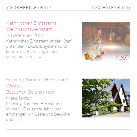
« VORHERIGES BILD
NÄCHSTES BILD »
Kathrinchen Zimtsterns
Weihnachtswerkstatt
5. Dezember 2026
Kathrinchen Zimtstern ist der “Star”
unter den FLADE-Engelchen und
könnte mit Pippi Langstrumpf
verwandt sein. …
→
Frühling, Sommer, Herbst und
Winter…
Besuchen Sie uns in der
Manufaktur
Frühling, Sommer, Herbst und
Winter… Das ganze Jahr über
empfangen wir Gäste und Besucher
und …
→