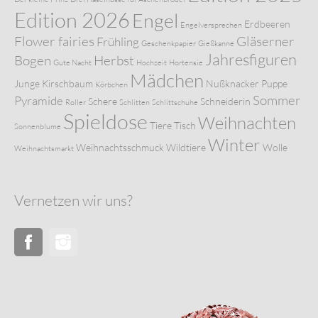
Edition 2026
Engel
Erdbeeren
Engelversprechen
Flower fairies
Gläserner
Frühling
Geschenkpapier
Gießkanne
Jahresfiguren
Bogen
Herbst
Gute Nacht
Hochzeit
Hortensie
Mädchen
Junge
Kirschbaum
Nußknacker
Puppe
Körbchen
Sommer
Pyramide
Schere
Schneiderin
Roller
Schlitten
Schlittschuhe
Spieldose
Weihnachten
Tiere
Tisch
Sonnenblume
Winter
Weihnachtsschmuck
Wildtiere
Wolle
Weihnachtsmarkt
Vernetzen wir uns?
Facebook
Instagram