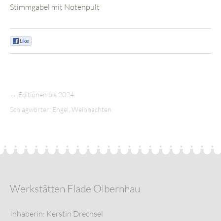
Stimmgabel mit Notenpult
0
→
Editionen bis 2024
Schlagwörter:
Engel
,
Weihnachten
Werkstätten Flade Olbernhau
Inhaberin: Kerstin Drechsel