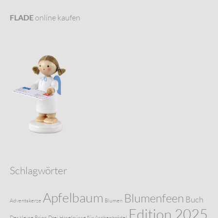
FLADE
online kaufen
Schlagwörter
Apfelbaum
Blumenfeen
Buch
Adventskerze
Blumen
Edition 2025
Der kleine Prinz
Drei Haselnüsse für Aschenbrödel