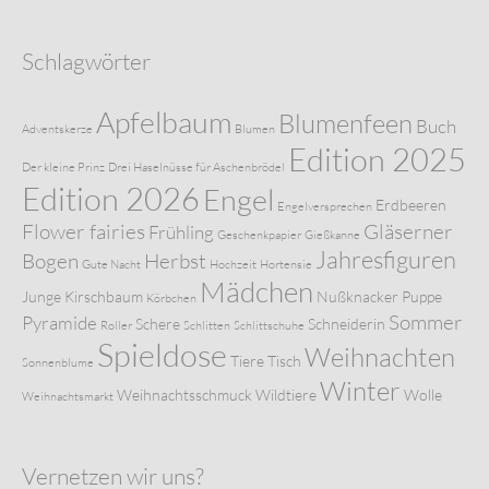
Schlagwörter
Apfelbaum
Blumenfeen
Buch
Adventskerze
Blumen
Edition 2025
Der kleine Prinz
Drei Haselnüsse für Aschenbrödel
Edition 2026
Engel
Erdbeeren
Engelversprechen
Flower fairies
Gläserner
Frühling
Geschenkpapier
Gießkanne
Jahresfiguren
Bogen
Herbst
Gute Nacht
Hochzeit
Hortensie
Mädchen
Junge
Kirschbaum
Nußknacker
Puppe
Körbchen
Sommer
Pyramide
Schere
Schneiderin
Roller
Schlitten
Schlittschuhe
Spieldose
Weihnachten
Tiere
Tisch
Sonnenblume
Winter
Weihnachtsschmuck
Wildtiere
Wolle
Weihnachtsmarkt
Vernetzen wir uns?