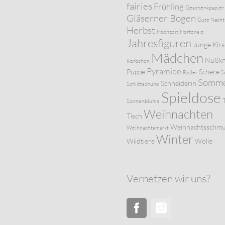
fairies
Frühling
Geschenkpapier
Gläserner Bogen
Gute Nacht
Herbst
Hochzeit
Hortensie
Jahresfiguren
Junge
Kir
Mädchen
Nußkn
Körbchen
Pyramide
Puppe
Schere
Roller
S
Somm
Schneiderin
Schlittschuhe
Spieldose
Sonnenblume
Weihnachten
Tisch
Weihnachtsschm
Weihnachtsmarkt
Winter
Wildtiere
Wolle
Vernetzen wir uns?
Facebook
Instagram