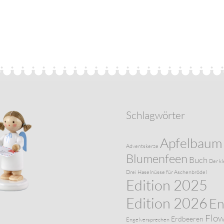
Schlagwörter
Apfelbaum
Adventskerze
Blumenfeen
Buch
Der kl
Drei Haselnüsse für Aschenbrödel
Edition 2025
Edition 2026
En
Flo
Erdbeeren
Engelversprechen