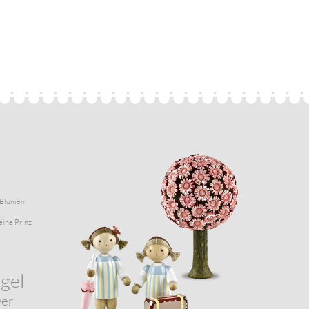
Blumen
eine Prinz
gel
wer