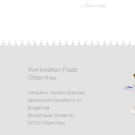
→
Download
Werkstätten Flade
Olbernhau
Inhaberin: Kerstin Drechsel
Sächsische Manufaktur im
Erzgebirge
Blumenauer Straße 40
09526 Olbernhau