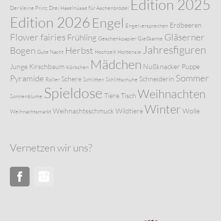
Edition 2025
Der kleine Prinz
Drei Haselnüsse für Aschenbrödel
Edition 2026
Engel
Erdbeeren
Engelversprechen
Flower fairies
Gläserner
Frühling
Geschenkpapier
Gießkanne
Jahresfiguren
Bogen
Herbst
Gute Nacht
Hochzeit
Hortensie
Mädchen
Junge
Kirschbaum
Nußknacker
Puppe
Körbchen
Sommer
Pyramide
Schere
Schneiderin
Roller
Schlitten
Schlittschuhe
Spieldose
Weihnachten
Tiere
Tisch
Sonnenblume
Winter
Weihnachtsschmuck
Wildtiere
Wolle
Weihnachtsmarkt
Vernetzen wir uns?
Facebook
Instagram