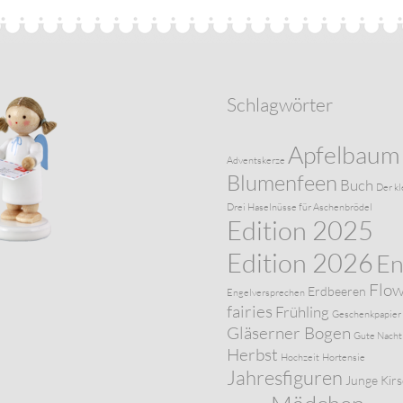
Schlagwörter
Apfelbaum
Adventskerze
Blumenfeen
Buch
Der kl
Drei Haselnüsse für Aschenbrödel
Edition 2025
Edition 2026
En
Flo
Erdbeeren
Engelversprechen
fairies
Frühling
Geschenkpapier
Gläserner Bogen
Gute Nacht
Herbst
Hochzeit
Hortensie
Jahresfiguren
Junge
Kir