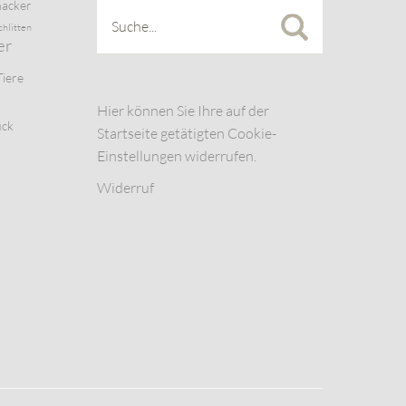
acker
chlitten
er
Tiere
Hier können Sie Ihre auf der
uck
Startseite getätigten Cookie-
Einstellungen widerrufen.
Widerruf