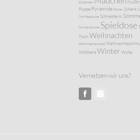
Mädchen
Nußkn
Körbchen
Pyramide
Puppe
Schere
Roller
S
Somm
Schneiderin
Schlittschuhe
Spieldose
Sonnenblume
Weihnachten
Tisch
Weihnachtsschm
Weihnachtsmarkt
Winter
Wildtiere
Wolle
Vernetzen wir uns?
Facebook
Instagram