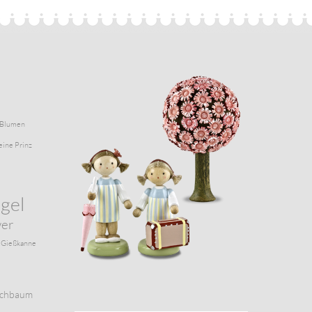
Blumen
eine Prinz
gel
wer
Gießkanne
schbaum