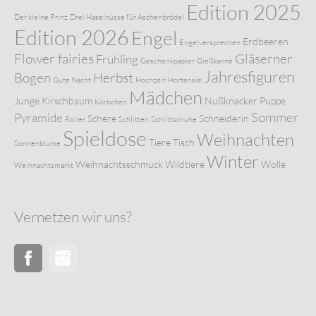
Edition 2025
Der kleine Prinz
Drei Haselnüsse für Aschenbrödel
Edition 2026
Engel
Erdbeeren
Engelversprechen
Flower fairies
Gläserner
Frühling
Geschenkpapier
Gießkanne
Jahresfiguren
Bogen
Herbst
Gute Nacht
Hochzeit
Hortensie
Mädchen
Junge
Kirschbaum
Nußknacker
Puppe
Körbchen
Sommer
Pyramide
Schere
Schneiderin
Roller
Schlitten
Schlittschuhe
Spieldose
Weihnachten
Tiere
Tisch
Sonnenblume
Winter
Weihnachtsschmuck
Wildtiere
Wolle
Weihnachtsmarkt
Vernetzen wir uns?
Facebook
Instagram