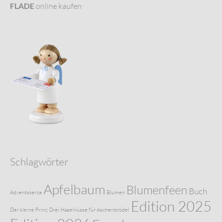
FLADE
online kaufen
Schlagwörter
Apfelbaum
Blumenfeen
Buch
Adventskerze
Blumen
Edition 2025
Der kleine Prinz
Drei Haselnüsse für Aschenbrödel