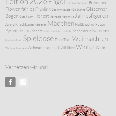
Edition 2026
Engel
Erdbeeren
Engelversprechen
Flower fairies
Gläserner
Frühling
Geschenkpapier
Gießkanne
Jahresfiguren
Bogen
Herbst
Gute Nacht
Hochzeit
Hortensie
Mädchen
Junge
Kirschbaum
Nußknacker
Puppe
Körbchen
Sommer
Pyramide
Schere
Schneiderin
Roller
Schlitten
Schlittschuhe
Spieldose
Weihnachten
Tiere
Tisch
Sonnenblume
Winter
Weihnachtsschmuck
Wildtiere
Wolle
Weihnachtsmarkt
Vernetzen wir uns?
Facebook
Instagram