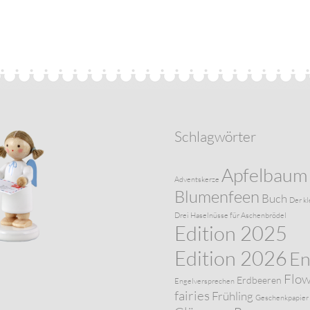
Schlagwörter
Apfelbaum
Adventskerze
Blumenfeen
Buch
Der kl
Drei Haselnüsse für Aschenbrödel
Edition 2025
Edition 2026
En
Flo
Erdbeeren
Engelversprechen
fairies
Frühling
Geschenkpapier