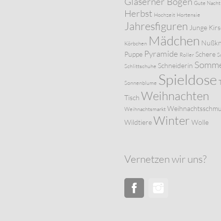
Gläserner Bogen
Gute Nacht
Herbst
Hochzeit
Hortensie
Jahresfiguren
Junge
Kir
Mädchen
Nußkn
Körbchen
Pyramide
Puppe
Schere
Roller
S
Somm
Schneiderin
Schlittschuhe
Spieldose
Sonnenblume
Weihnachten
Tisch
Weihnachtsschm
Weihnachtsmarkt
Winter
Wildtiere
Wolle
Vernetzen wir uns?
Facebook
Instagram