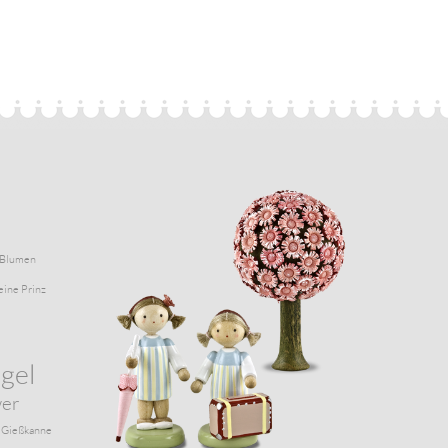
Blumen
eine Prinz
gel
wer
Gießkanne