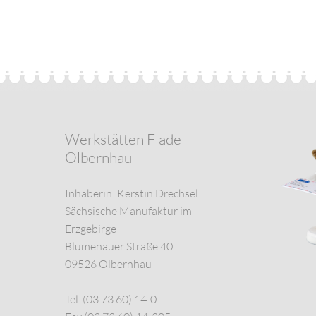
Werkstätten Flade
Olbernhau
Inhaberin: Kerstin Drechsel
Sächsische Manufaktur im
Erzgebirge
Blumenauer Straße 40
09526 Olbernhau
Tel. (03 73 60) 14-0