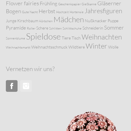
Flower fairies
Gläserner
Frühling
Geschenkpapier
Gießkanne
Jahresfiguren
Bogen
Herbst
Gute Nacht
Hochzeit
Hortensie
Mädchen
Junge
Kirschbaum
Nußknacker
Puppe
Körbchen
Sommer
Pyramide
Schere
Schneiderin
Roller
Schlitten
Schlittschuhe
Spieldose
Weihnachten
Tiere
Tisch
Sonnenblume
Winter
Weihnachtsschmuck
Wildtiere
Wolle
Weihnachtsmarkt
Vernetzen wir uns?
Facebook
Instagram