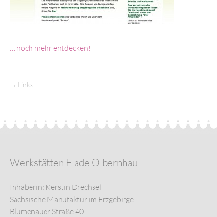
… noch mehr entdecken!
→
Links
Werkstätten Flade Olbernhau
Inhaberin: Kerstin Drechsel
Sächsische Manufaktur im Erzgebirge
Blumenauer Straße 40