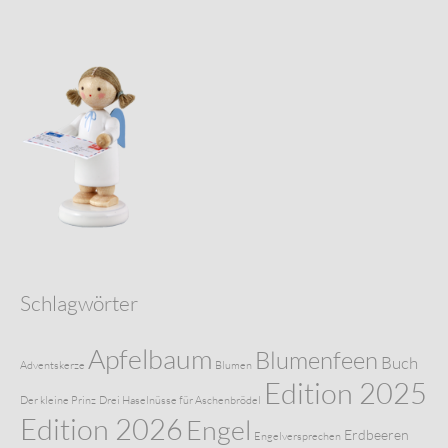
Schlagwörter
Apfelbaum
Blumenfeen
Buch
Adventskerze
Blumen
Edition 2025
Der kleine Prinz
Drei Haselnüsse für Aschenbrödel
Edition 2026
Engel
Erdbeeren
Engelversprechen