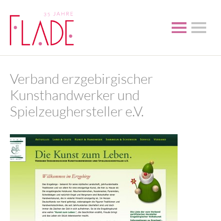
Verband erzgebirgischer
Kunsthandwerker und
Spielzeughersteller e.V.