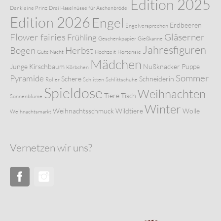
Edition 2025
Der kleine Prinz
Drei Haselnüsse für Aschenbrödel
Edition 2026
Engel
Erdbeeren
Engelversprechen
Flower fairies
Gläserner
Frühling
Geschenkpapier
Gießkanne
Jahresfiguren
Bogen
Herbst
Gute Nacht
Hochzeit
Hortensie
Mädchen
Junge
Kirschbaum
Nußknacker
Puppe
Körbchen
Sommer
Pyramide
Schere
Schneiderin
Roller
Schlitten
Schlittschuhe
Spieldose
Weihnachten
Tiere
Tisch
Sonnenblume
Winter
Weihnachtsschmuck
Wildtiere
Wolle
Weihnachtsmarkt
Vernetzen wir uns?
Facebook
Instagram