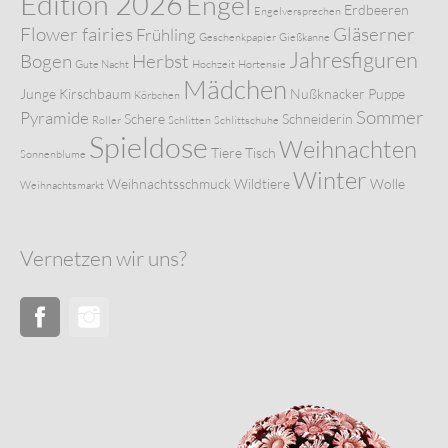
Edition 2026
Engel
Erdbeeren
Engelversprechen
Flower fairies
Gläserner
Frühling
Geschenkpapier
Gießkanne
Jahresfiguren
Bogen
Herbst
Gute Nacht
Hochzeit
Hortensie
Mädchen
Junge
Kirschbaum
Nußknacker
Puppe
Körbchen
Sommer
Pyramide
Schere
Schneiderin
Roller
Schlitten
Schlittschuhe
Spieldose
Weihnachten
Tiere
Tisch
Sonnenblume
Winter
Weihnachtsschmuck
Wildtiere
Wolle
Weihnachtsmarkt
Vernetzen wir uns?
Facebook
Instagram