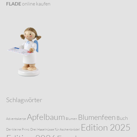
FLADE
online kaufen
Schlagwörter
Apfelbaum
Blumenfeen
Buch
Adventskerze
Blumen
Edition 2025
Der kleine Prinz
Drei Haselnüsse für Aschenbrödel