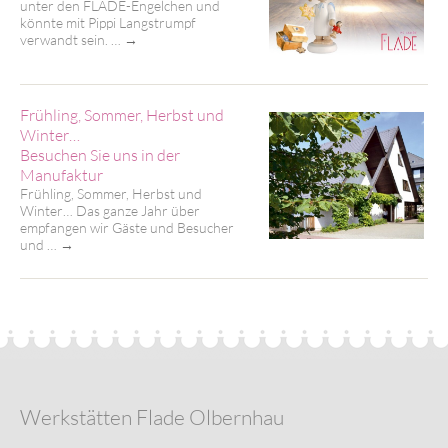
unter den FLADE-Engelchen und
könnte mit Pippi Langstrumpf
verwandt sein. …
→
Frühling, Sommer, Herbst und
Winter…
Besuchen Sie uns in der
Manufaktur
Frühling, Sommer, Herbst und
Winter… Das ganze Jahr über
empfangen wir Gäste und Besucher
und …
→
Werkstätten Flade Olbernhau