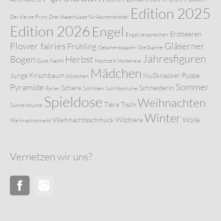
Edition 2025
Der kleine Prinz
Drei Haselnüsse für Aschenbrödel
Edition 2026
Engel
Erdbeeren
Engelversprechen
Flower fairies
Gläserner
Frühling
Geschenkpapier
Gießkanne
Jahresfiguren
Bogen
Herbst
Gute Nacht
Hochzeit
Hortensie
Mädchen
Junge
Kirschbaum
Nußknacker
Puppe
Körbchen
Sommer
Pyramide
Schere
Schneiderin
Roller
Schlitten
Schlittschuhe
Spieldose
Weihnachten
Tiere
Tisch
Sonnenblume
Winter
Weihnachtsschmuck
Wildtiere
Wolle
Weihnachtsmarkt
Vernetzen wir uns?
Facebook
Instagram