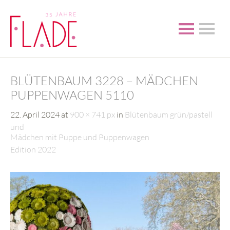
BLÜTENBAUM 3228 – MÄDCHEN
PUPPENWAGEN 5110
22. April 2024
at
900 × 741 px
in
Blütenbaum grün/pastell
und
Mädchen mit Puppe und Puppenwagen
Edition 2022